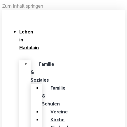
Zum Inhalt springen
Leben
in
Madulain
Familie
&
Soziales
Familie
&
Schulen
Vereine
Kirche