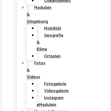
Chalandamarz
Madulain
&
Umgebung
Mobilität
Geografie
&
Klima
Ortsplan
Fotos
&
Videos
Fotogalerie
Videogalerie
Instagram
#Madulain