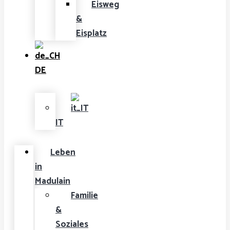
Eisweg
&
Eisplatz
DE
IT
Leben
in
Madulain
Familie
&
Soziales