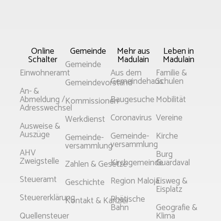
Online
Gemeinde
Mehr aus
Leben in
Schalter
Madulain
Madulain
Gemeinde
Einwohneramt
Aus dem
Familie &
Gemeindehaus
Schulen
Gemeindevorstand
An- &
Abmeldung /
Baugesuche
Mobilität
Kommissionen
Adresswechsel
Coronavirus
Vereine
Werkdienst
Ausweise &
Auszüge
Gemeinde­­
Kirche
Gemeinde­
versammlung
versammlung
AHV
Burg
Zweigstelle
Kirchgemeinde
Guardaval
Zahlen & Gesetze
Steueramt
Region Maloja
Eisweg &
Geschichte
Eisplatz
Steuererklärung
Rhätische
Kontakt & Kanzlei
Bahn
Geografie &
Quellensteuer
Klima