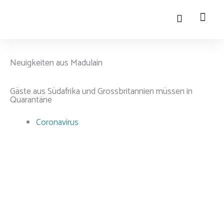
Zum
Inhalt
springen
Leben
Onlin
Touris
Neuigkeiten aus Madulain
Gäste aus Südafrika und Grossbritannien müssen in
Quarantäne
Coronavirus