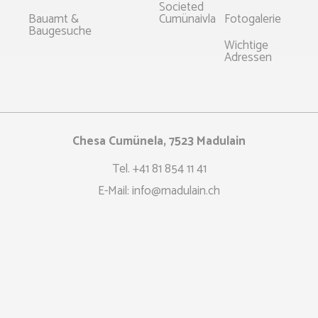
Societed
Bauamt &
Cumünaivla
Fotogalerie
Baugesuche
Wichtige
Adressen
Chesa Cumünela, 7523 Madulain
Tel.
+41 81 854 11 41
E-Mail:
info@madulain.ch