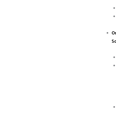
On
Sc