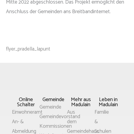
Mitte 2022 abgeschlossen. Das Projekt ermöglicht den
Anschluss der Gemeinden ans Breitbandinternet.
flyer_pradella_lapunt
Online
Gemeinde
Mehr aus
Leben in
Schalter
Madulain
Madulain
Main
Gemeinde
Main
Main
Main
Einwohneramt
Aus
Familie
Menu
Gemeindevorstand
Menu
Menu
Menu
An- &
dem
&
Kommissionen
Abmeldung
Gemeindehaus
Schulen