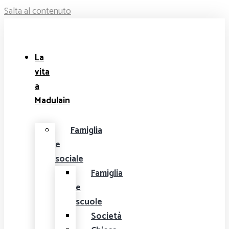
Salta al contenuto
La
vita
a
Madulain
Famiglia
e
sociale
Famiglia
e
scuole
Società