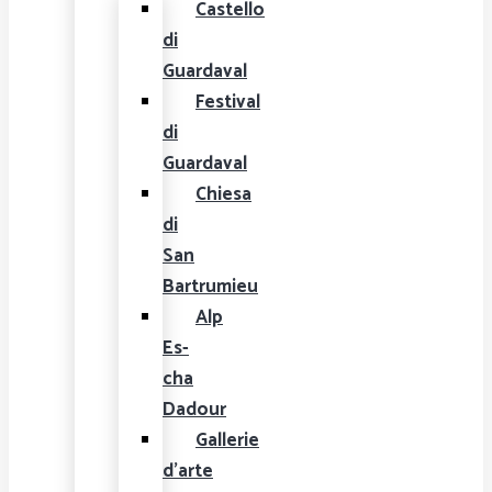
Castello
di
Guardaval
Festival
di
Guardaval
Chiesa
di
San
Bartrumieu
Alp
Es-
cha
Dadour
Gallerie
d'arte