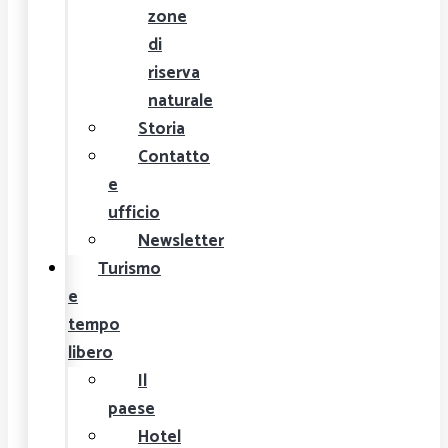
zone
di
riserva
naturale
Storia
Contatto
e
ufficio
Newsletter
Turismo
e
tempo
libero
Il
paese
Hotel