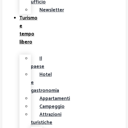
ufficio
Newsletter
Turismo
e
tempo
libero
Il
paese
Hotel
e
gastronomia
Appartamenti
Campeggio
Attrazioni
turistiche