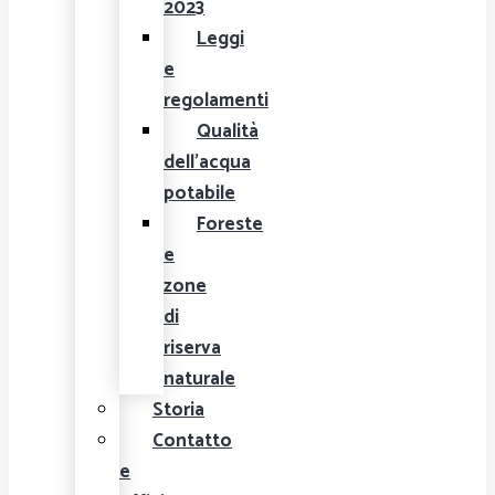
2023
Leggi
e
regolamenti
Qualità
dell'acqua
potabile
Foreste
e
zone
di
riserva
naturale
Storia
Contatto
e