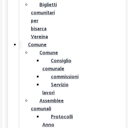
Biglietti
comunitari
per
bisarca
Vereina
Comune
Comune
Consiglio
comunale
commissioni
Servizio
lavori
Assemblee
comunali
Protocolli
Anno