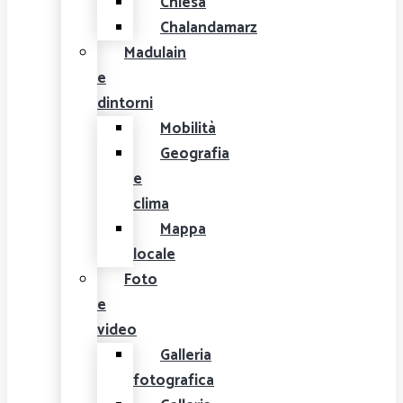
Chiesa
Chalandamarz
Madulain
e
dintorni
Mobilità
Geografia
e
clima
Mappa
locale
Foto
e
video
Galleria
fotografica