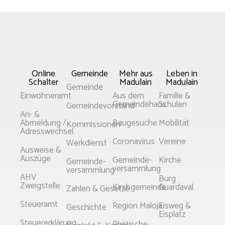
Online
Gemeinde
Mehr aus
Leben in
Schalter
Madulain
Madulain
Gemeinde
Einwohneramt
Aus dem
Familie &
Gemeindehaus
Schulen
Gemeindevorstand
An- &
Abmeldung /
Baugesuche
Mobilität
Kommissionen
Adresswechsel
Coronavirus
Vereine
Werkdienst
Ausweise &
Auszüge
Gemeinde­­
Kirche
Gemeinde­
versammlung
versammlung
AHV
Burg
Zweigstelle
Kirchgemeinde
Guardaval
Zahlen & Gesetze
Steueramt
Region Maloja
Eisweg &
Geschichte
Eisplatz
Steuererklärung
Rhätische