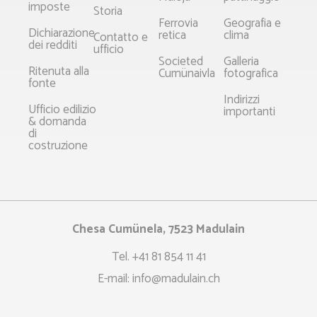
imposte
Storia
Ferrovia
Geografia e
Dichiarazione
retica
clima
Contatto e
dei redditi
ufficio
Societed
Galleria
Ritenuta alla
Cumünaivla
fotografica
fonte
Indirizzi
Ufficio edilizio
importanti
& domanda
di
costruzione
Chesa Cumünela, 7523 Madulain
Tel.
+41 81 854 11 41
E-mail:
info@madulain.ch