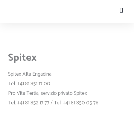
Salta
al
contenuto
La vit
Sportel
Turismo e t
Spitex
Spitex Alta Engadina
Tel.
+41 81 851 17 00
Pro Vita Tertia, servizio privato Spitex
Tel.
+41 81 852 17 77 /
Tel.
+41 81 850 05 76