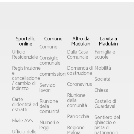
Sportello
Comune
Altro da
La vita a
online
Madulain
Madulain
Comune
Ufficio
Dalla Casa
Famiglia e
Residenziale
Comunale
scuole
Consiglio
comunale
Registrazione
Domanda di
Mobilità
e
costruzione
commissioni
cancellazione
Società
/ cambio di
Coronavirus
Servizio
indirizzo
lavori
Chiesa
Riunione
Carte
della
Riunione
Castello di
d'identità ed
comunità
della
Guardaval
estratti
comunità
Parrocchia
Sentiero del
Filiale AVS
Numeri e
ghiaccio e
leggi
Regione
pista di
Ufficio delle
Maloja
pattinaggio