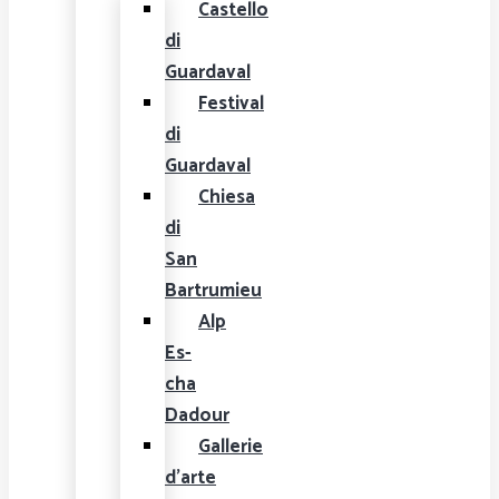
Castello
di
Guardaval
Festival
di
Guardaval
Chiesa
di
San
Bartrumieu
Alp
Es-
cha
Dadour
Gallerie
d'arte