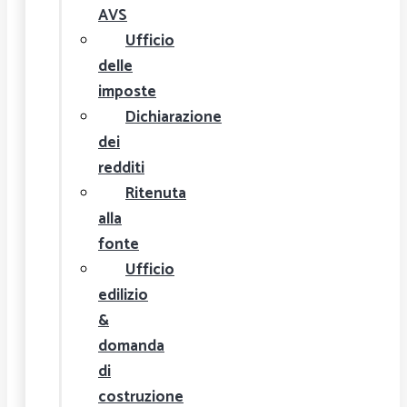
AVS
Ufficio
delle
imposte
Dichiarazione
dei
redditi
Ritenuta
alla
fonte
Ufficio
edilizio
&
domanda
di
costruzione