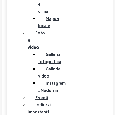
e
clima
Mappa
locale
Foto
e
video
Galleria
fotografica
Galleria
video
Instagram
#Madulain
Eventi
Indirizzi
importanti