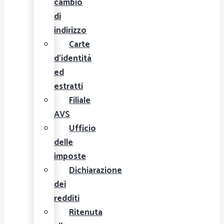
cambio
di
indirizzo
Carte
d'identità
ed
estratti
Filiale
AVS
Ufficio
delle
imposte
Dichiarazione
dei
redditi
Ritenuta