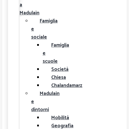
a
Madulain
Famiglia
e
sociale
Famiglia
e
scuole
Società
Chiesa
Chalandamarz
Madulain
e
dintorni
Mobilità
Geografia