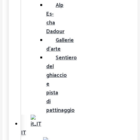
Alp
Es-
cha
Dadour
Gallerie
d'arte
Sentiero
del
ghiaccio
e
pista
di
pattinaggio
IT