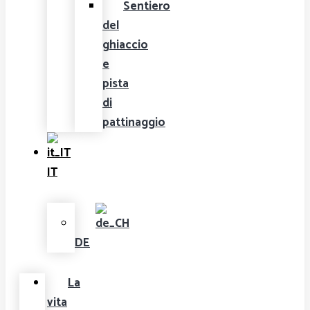
Sentiero
del
ghiaccio
e
pista
di
pattinaggio
IT
DE
La
vita