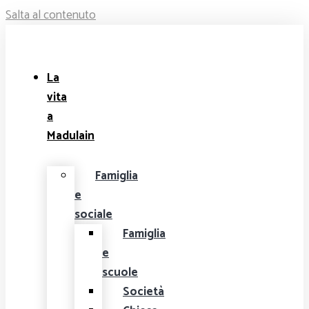
Salta al contenuto
La
vita
a
Madulain
Famiglia
e
sociale
Famiglia
e
scuole
Società