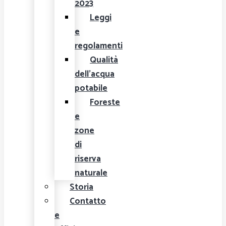
2023
Leggi
e
regolamenti
Qualità
dell'acqua
potabile
Foreste
e
zone
di
riserva
naturale
Storia
Contatto
e