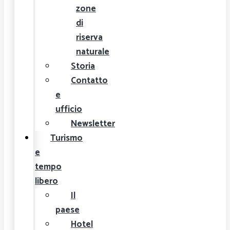
zone
di
riserva
naturale
Storia
Contatto
e
ufficio
Newsletter
Turismo
e
tempo
libero
Il
paese
Hotel