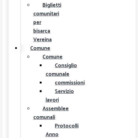
Biglietti
comunitari
per
bisarca
Vereina
Comune
Comune
Consiglio
comunale
commissioni
Servizio
lavori
Assemblee
comunali
Protocolli
Anno