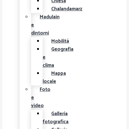
Chiesa
Chalandamarz
Madulain
e
dintorni
Mobilità
Geografia
e
clima
Mappa
locale
Foto
e
video
Galleria
fotografica