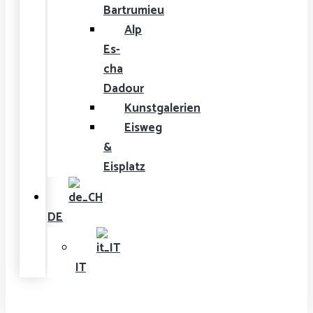
Bartrumieu
Alp
Es-
cha
Dadour
Kunstgalerien
Eisweg
&
Eisplatz
DE
IT