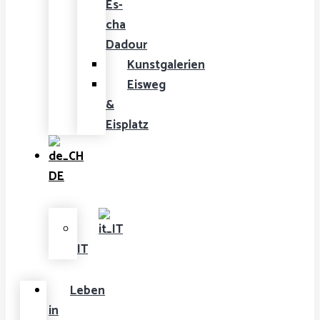
Es-
cha
Dadour
Kunstgalerien
Eisweg
&
Eisplatz
DE
IT
Leben
in