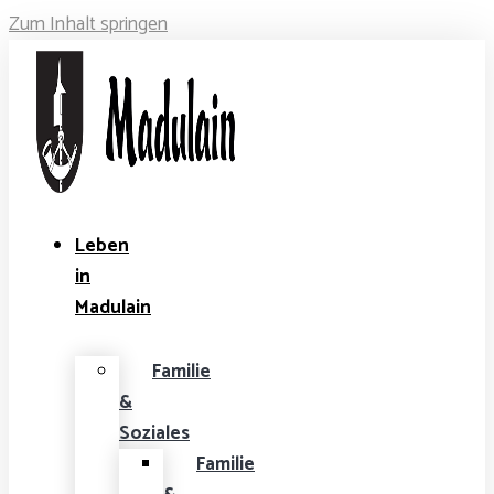
Zum Inhalt springen
Leben
in
Madulain
Familie
&
Soziales
Familie