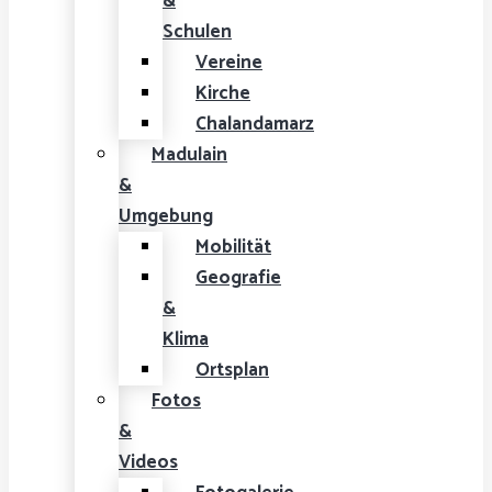
&
Schulen
Vereine
Kirche
Chalandamarz
Madulain
&
Umgebung
Mobilität
Geografie
&
Klima
Ortsplan
Fotos
&
Videos