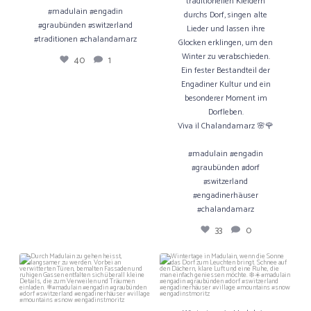
40
1
traditionellen Kleidern
Viva il Chalandamarz 🌸🌹
#madulain #engadin
durchs Dorf, singen alte
#madulain #engadin #graubünden
#graubünden #switzerland
Lieder und lassen ihre
#dorf #switzerland #engadinerhäuser
#traditionen #chalandamarz
Glocken erklingen, um den
#chalandamarz
Winter zu verabschieden.
40
1
33
0
Ein fester Bestandteil der
Engadiner Kultur und ein
besonderer Moment im
Dorfleben.
Viva il Chalandamarz 🌸🌹
#madulain #engadin
#graubünden #dorf
#switzerland
#engadinerhäuser
#chalandamarz
33
0
Durch Madulain zu gehen heisst,
Wintertage in Madulain, wenn die
langsamer zu werden. Vorbei an
Sonne das Dorf zum Leuchten bringt.
verwitterten Türen,
Schnee auf den Dächern, klare Luft
bemalten Fassaden und ruhigen
und eine Ruhe, die man einfach
Gassen entfalten sich überall kleine
geniessen möchte. ❄️☀️