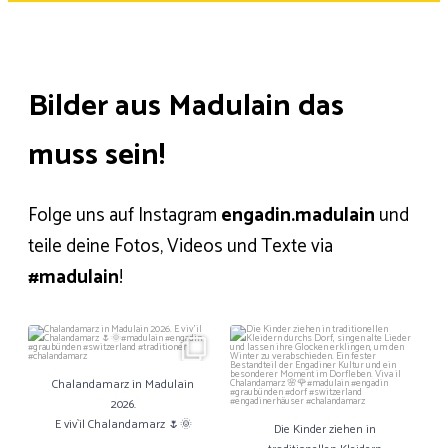
Bilder aus Madulain das
muss sein!
Folge uns auf Instagram
engadin.madulain
und
teile deine Fotos, Videos und Texte via
#madulain
!
Chalandamarz in Madulain 2026.
Die Kinder ziehen in traditionellen
E viv`il Chalandamarz 🌷🌞
Kleidern durchs Dorf, singen alte
Lieder und lassen ihre Glocken
Chalandamarz in Madulain
#madulain #engadin #graubünden
erklingen, um den Winter zu
2026.
#switzerland #traditionen
verabschieden.
#chalandamarz
Ein fester Bestandteil der Engadiner
E viv`il Chalandamarz 🌷🌞
Die Kinder ziehen in
Kultur und ein besonderer Moment
im Dorfleben.