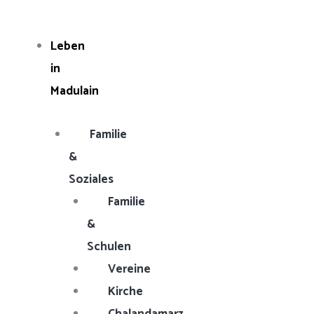
Zum
Main
Main
Main
Main
Main
Suchen
Inhalt
Menu
Menu
Menu
Menu
Menu
nach:
Leben
springen
in
Madulain
Familie
&
Soziales
Familie
&
Schulen
Vereine
Kirche