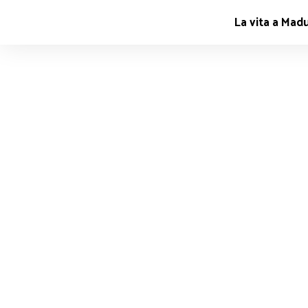
Salta
La vita a Madu
al
contenuto