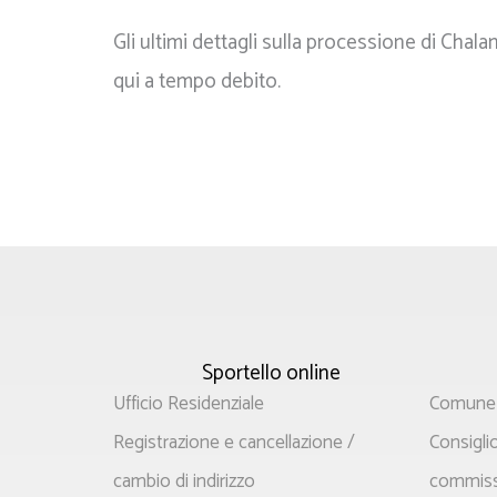
Gli ultimi dettagli sulla processione di Chal
qui a tempo debito.
Sportello online
Menù
Menù
Ufficio Residenziale
Comune
principale
principa
Registrazione e cancellazione /
Consigl
cambio di indirizzo
commiss