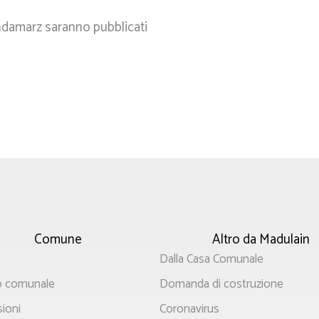
andamarz saranno pubblicati
Comune
Altro da Madulain
Menù
Dalla Casa Comunale
le
principale
io comunale
Domanda di costruzione
ioni
Coronavirus