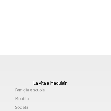
La vita a Madulain
Menù
Famiglia e scuole
principale
Mobilità
Società