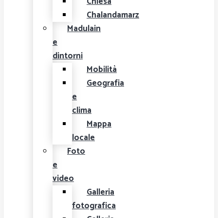
Chiesa
Chalandamarz
Madulain
e
dintorni
Mobilità
Geografia
e
clima
Mappa
locale
Foto
e
video
Galleria
fotografica