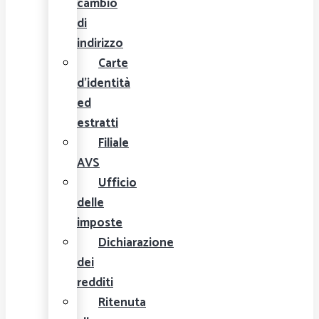
cambio
di
indirizzo
Carte
d'identità
ed
estratti
Filiale
AVS
Ufficio
delle
imposte
Dichiarazione
dei
redditi
Ritenuta