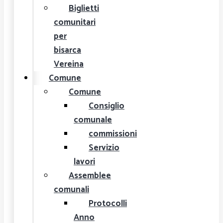
Biglietti
comunitari
per
bisarca
Vereina
Comune
Comune
Consiglio
comunale
commissioni
Servizio
lavori
Assemblee
comunali
Protocolli
Anno