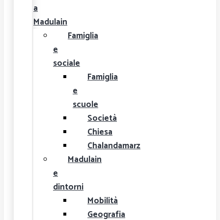
a
Madulain
Famiglia
e
sociale
Famiglia
e
scuole
Società
Chiesa
Chalandamarz
Madulain
e
dintorni
Mobilità
Geografia