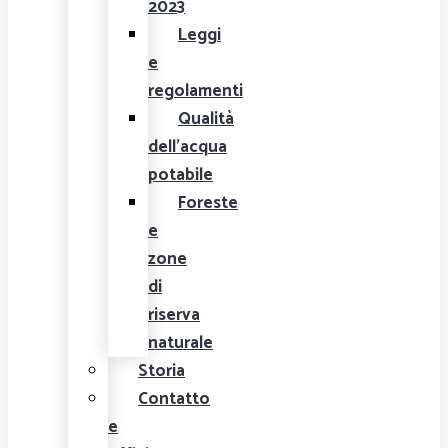
2023
Leggi
e
regolamenti
Qualità
dell'acqua
potabile
Foreste
e
zone
di
riserva
naturale
Storia
Contatto
e