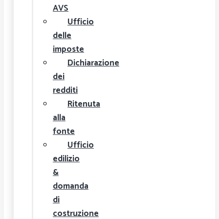
AVS
Ufficio
delle
imposte
Dichiarazione
dei
redditi
Ritenuta
alla
fonte
Ufficio
edilizio
&
domanda
di
costruzione