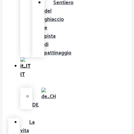
Sentiero
del
ghiaccio
e
pista
di
pattinaggio
IT
DE
La
vita