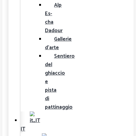
Alp
Es-
cha
Dadour
Gallerie
d'arte
Sentiero
del
ghiaccio
e
pista
di
pattinaggio
IT