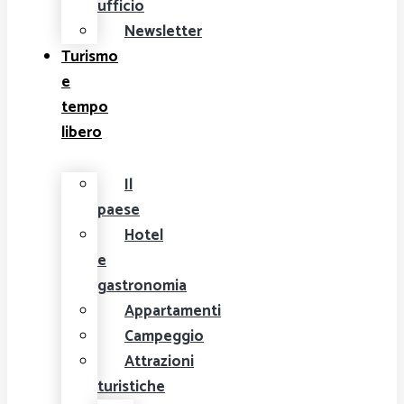
ufficio
Newsletter
Turismo
e
tempo
libero
Il
paese
Hotel
e
gastronomia
Appartamenti
Campeggio
Attrazioni
turistiche