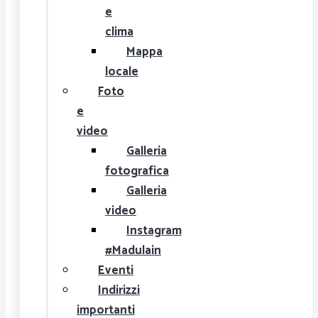
e
clima
Mappa
locale
Foto
e
video
Galleria
fotografica
Galleria
video
Instagram
#Madulain
Eventi
Indirizzi
importanti