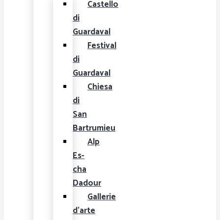
Castello
di
Guardaval
Festival
di
Guardaval
Chiesa
di
San
Bartrumieu
Alp
Es-
cha
Dadour
Gallerie
d'arte