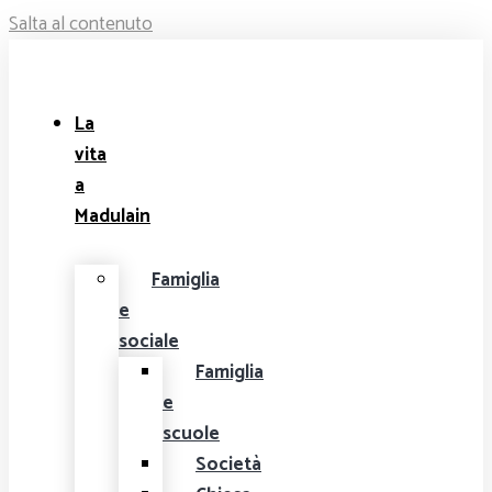
Salta al contenuto
La
vita
a
Madulain
Famiglia
e
sociale
Famiglia
e
scuole
Società