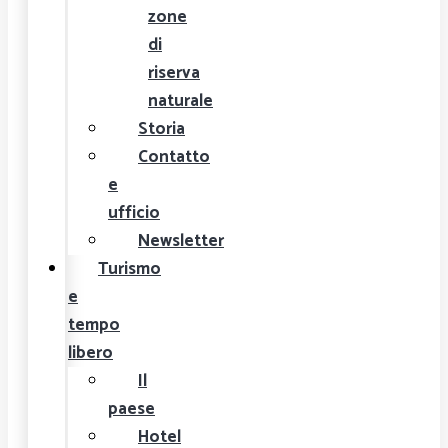
zone
di
riserva
naturale
Storia
Contatto
e
ufficio
Newsletter
Turismo
e
tempo
libero
Il
paese
Hotel