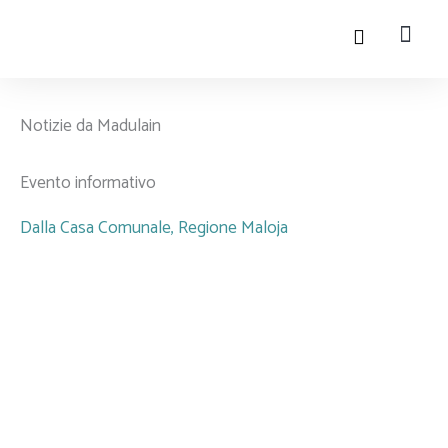
Salta
al
contenuto
La vit
Sportel
Turismo e t
Notizie da Madulain
Evento informativo
Dalla Casa Comunale
,
Regione Maloja