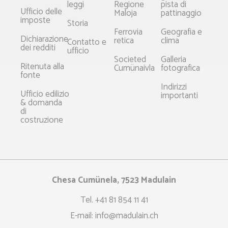
leggi
Regione
pista di
Ufficio delle
Maloja
pattinaggio
imposte
Storia
Ferrovia
Geografia e
Dichiarazione
retica
clima
Contatto e
dei redditi
ufficio
Societed
Galleria
Ritenuta alla
Cumünaivla
fotografica
fonte
Indirizzi
Ufficio edilizio
importanti
& domanda
di
costruzione
Chesa Cumünela, 7523 Madulain
Tel.
+41 81 854 11 41
E-mail:
info@madulain.ch