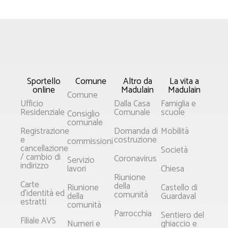
Sportello
Comune
Altro da
La vita a
online
Madulain
Madulain
Comune
Ufficio
Dalla Casa
Famiglia e
Residenziale
Comunale
scuole
Consiglio
comunale
Registrazione
Domanda di
Mobilità
e
costruzione
commissioni
cancellazione
Società
/ cambio di
Coronavirus
Servizio
indirizzo
lavori
Chiesa
Riunione
Carte
della
Riunione
Castello di
d'identità ed
comunità
della
Guardaval
estratti
comunità
Parrocchia
Sentiero del
Filiale AVS
Numeri e
ghiaccio e