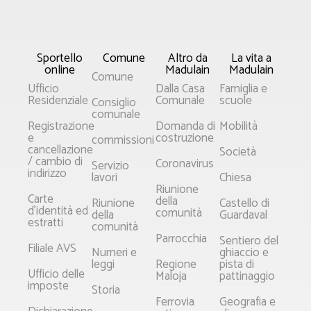
Sportello
Comune
Altro da
La vita a
online
Madulain
Madulain
Comune
Ufficio
Dalla Casa
Famiglia e
Residenziale
Comunale
scuole
Consiglio
comunale
Registrazione
Domanda di
Mobilità
e
costruzione
commissioni
cancellazione
Società
/ cambio di
Coronavirus
Servizio
indirizzo
lavori
Chiesa
Riunione
Carte
della
Riunione
Castello di
d'identità ed
comunità
della
Guardaval
estratti
comunità
Parrocchia
Sentiero del
Filiale AVS
Numeri e
ghiaccio e
leggi
Regione
pista di
Ufficio delle
Maloja
pattinaggio
imposte
Storia
Ferrovia
Geografia e