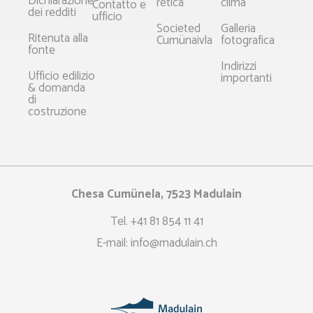
Dichiarazione
retica
clima
Contatto e
dei redditi
ufficio
Societed
Galleria
Ritenuta alla
Cumünaivla
fotografica
fonte
Indirizzi
Ufficio edilizio
importanti
& domanda
di
costruzione
Chesa Cumünela, 7523 Madulain
Tel.
+41 81 854 11 41
E-mail:
info@madulain.ch