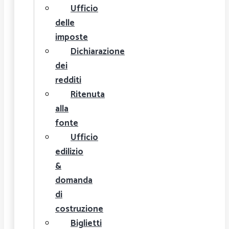
Ufficio
delle
imposte
Dichiarazione
dei
redditi
Ritenuta
alla
fonte
Ufficio
edilizio
&
domanda
di
costruzione
Biglietti