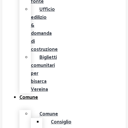
fonte
Ufficio
edilizio
&
domanda
di
costruzione
Biglietti
comunitari
per
bisarca
Vereina
Comune
Comune
Consiglio