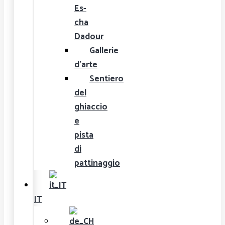
Es-
cha
Dadour
Gallerie
d'arte
Sentiero
del
ghiaccio
e
pista
di
pattinaggio
IT