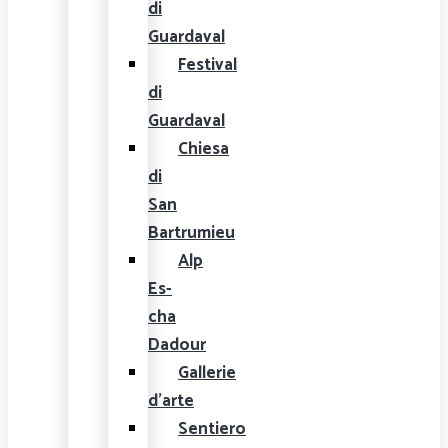
di
Guardaval
Festival
di
Guardaval
Chiesa
di
San
Bartrumieu
Alp
Es-
cha
Dadour
Gallerie
d'arte
Sentiero