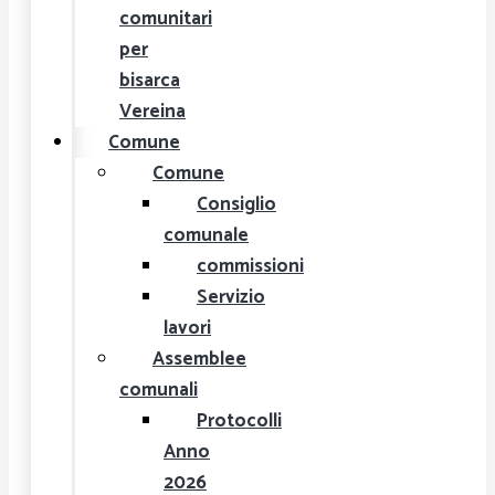
comunitari
per
bisarca
Vereina
Comune
Comune
Consiglio
comunale
commissioni
Servizio
lavori
Assemblee
comunali
Protocolli
Anno
2026