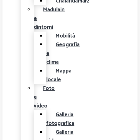
Chalandamarz
Madulain
e
dintorni
Mobilità
Geografia
e
clima
Mappa
locale
Foto
e
video
Galleria
fotografica
Galleria