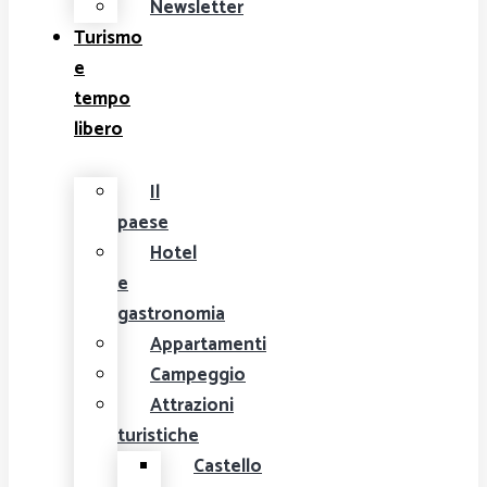
Newsletter
Turismo
e
tempo
libero
Il
paese
Hotel
e
gastronomia
Appartamenti
Campeggio
Attrazioni
turistiche
Castello