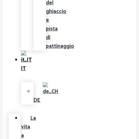
del
ghiaccio
e
pista
di
pattinaggio
IT
DE
La
vita
a