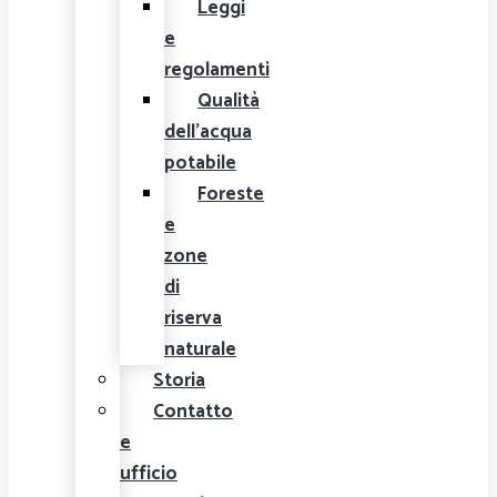
Leggi
e
regolamenti
Qualità
dell'acqua
potabile
Foreste
e
zone
di
riserva
naturale
Storia
Contatto
e
ufficio