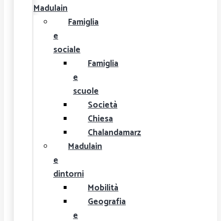
Madulain
Famiglia
e
sociale
Famiglia
e
scuole
Società
Chiesa
Chalandamarz
Madulain
e
dintorni
Mobilità
Geografia
e