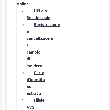
online
Ufficio
Residenziale
Registrazione
e
cancellazione
/
cambio
di
indirizzo
Carte
d'identità
ed
estratti
Filiale
AVS