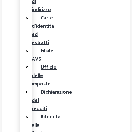
di
indirizzo
Carte
d'identità
ed
estratti
Filiale
AVS
Ufficio
delle
imposte
Dichiarazione
dei
redditi
Ritenuta
alla