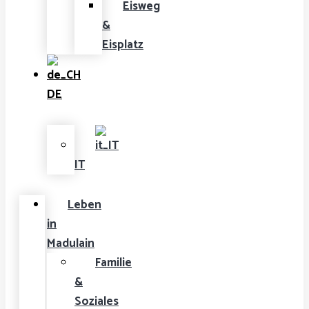
Eisweg
&
Eisplatz
DE
IT
Leben
in
Madulain
Familie
&
Soziales