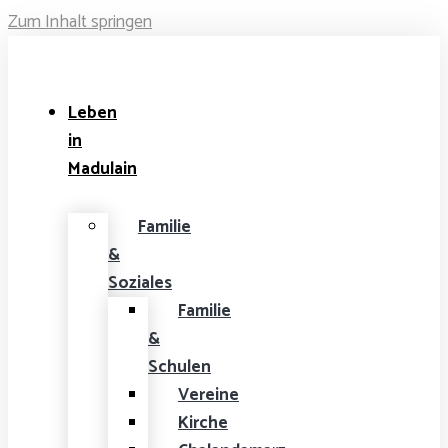
Zum Inhalt springen
Leben
in
Madulain
Familie
&
Soziales
Familie
&
Schulen
Vereine
Kirche