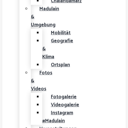
Chalandamarz
Madulain
&
Umgebung
Mobilität
Geografie
&
Klima
Ortsplan
Fotos
&
Videos
Fotogalerie
Videogalerie
Instagram
#Madulain