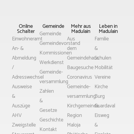
Online
Gemeinde
Mehr aus
Leben in
Schalter
Madulain
Madulain
Main
Gemeinde
Main
Main
Main
Einwohneramt
Aus
Familie
Menu
Gemeindevorstand
Menu
Menu
Menu
An- &
dem
&
Kommissionen
Abmeldung
Gemeindehaus
Schulen
Werkdienst
/
Baugesuche
Mobilität
Gemeinde­
Adresswechsel
Coronavirus
Vereine
versammlung
Ausweise
Gemeinde­­
Kirche
Zahlen
&
versammlung
Burg
&
Auszüge
Kirchgemeinde
Guardaval
Gesetze
AHV
Region
Eisweg
Geschichte
Zweigstelle
Maloja
&
Kontakt