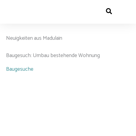
Zum
Inhalt
Le
On
Tou
springen
Neuigkeiten aus Madulain
Baugesuch: Umbau bestehende Wohnung
Baugesuche