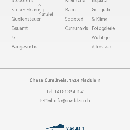
Steueramt
Rhätische
Eisplatz
&
Steuererklärung
Bahn
Geografie
Kanzlei
Quellensteuer
Societed
& Klima
Bauamt
Cumünaivla
Fotogalerie
&
Wichtige
Baugesuche
Adressen
Chesa Cumünela, 7523 Madulain
Tel.
+41 81 854 11 41
E-Mail:
info@madulain.ch