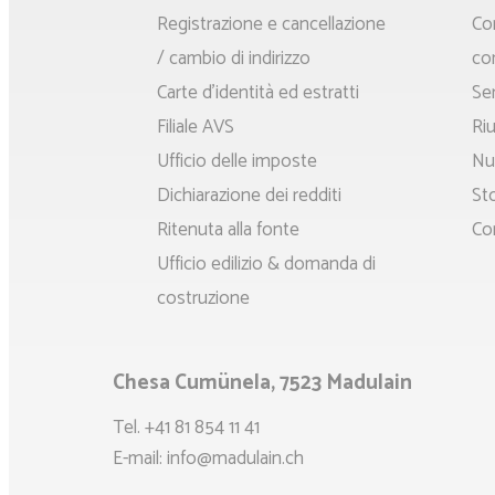
principale
principa
Registrazione e cancellazione
Co
/ cambio di indirizzo
co
Carte d'identità ed estratti
Ser
Filiale AVS
Ri
Ufficio delle imposte
Nu
Dichiarazione dei redditi
Sto
Ritenuta alla fonte
Con
Ufficio edilizio & domanda di
costruzione
Chesa Cumünela, 7523 Madulain
Tel.
+41 81 854 11 41
E-mail:
info@madulain.ch