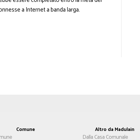
rebbe essere completato entro la metà del
onnesse a Internet a banda larga.
Comune
Altro da Madulain
Menù
mune
Dalla Casa Comunale