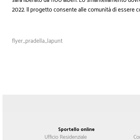
sarà liberato da 1100 alberi. Lo smantellamento dov
2022. Il progetto consente alle comunità di essere c
flyer_pradella_lapunt
Sportello online
Menù
Menù
Ufficio Residenziale
Co