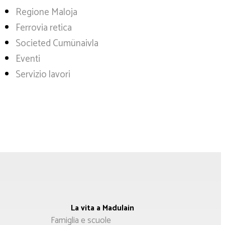
Regione Maloja
Ferrovia retica
Societed Cumünaivla
Eventi
Servizio lavori
La vita a Madulain
Menù
Famiglia e scuole