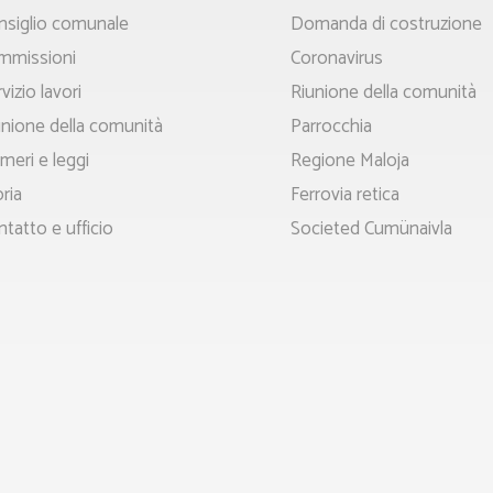
le
principale
nsiglio comunale
Domanda di costruzione
mmissioni
Coronavirus
vizio lavori
Riunione della comunità
unione della comunità
Parrocchia
meri e leggi
Regione Maloja
ria
Ferrovia retica
tatto e ufficio
Societed Cumünaivla