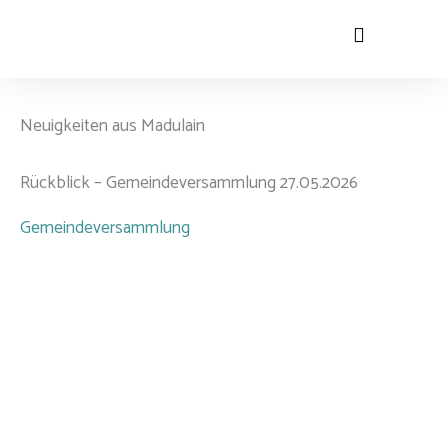
Zum
Inhalt
springen
Neuigkeiten aus Madulain
Rückblick – Gemeindeversammlung 27.05.2026
Gemeinde­­versammlung