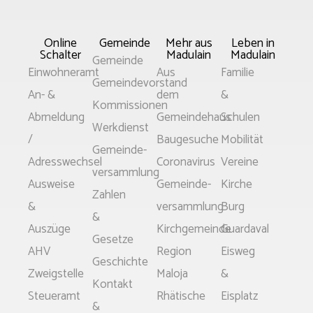
Online
Gemeinde
Mehr aus
Leben in
Schalter
Madulain
Madulain
Main
Gemeinde
Main
Main
Main
Einwohneramt
Aus
Familie
Menu
Gemeindevorstand
Menu
Menu
Menu
An- &
dem
&
Kommissionen
Abmeldung
Gemeindehaus
Schulen
Werkdienst
/
Baugesuche
Mobilität
Gemeinde­
Adresswechsel
Coronavirus
Vereine
versammlung
Ausweise
Gemeinde­­
Kirche
Zahlen
&
versammlung
Burg
&
Auszüge
Kirchgemeinde
Guardaval
Gesetze
AHV
Region
Eisweg
Geschichte
Zweigstelle
Maloja
&
Kontakt
Steueramt
Rhätische
Eisplatz
&