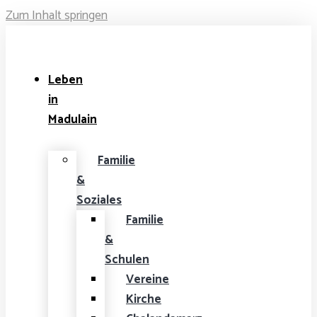
Zum Inhalt springen
Leben
in
Madulain
Familie
&
Soziales
Familie
&
Schulen
Vereine
Kirche