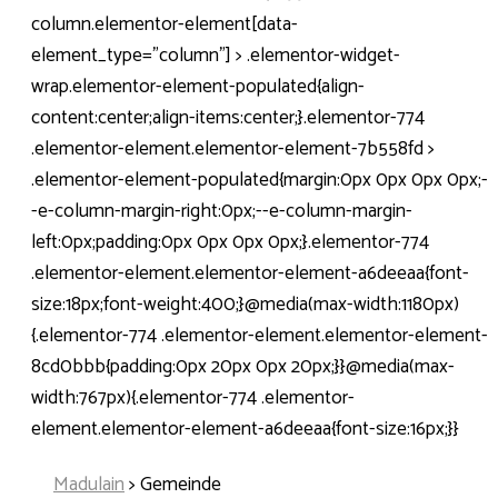
column.elementor-element[data-
element_type="column"] > .elementor-widget-
wrap.elementor-element-populated{align-
content:center;align-items:center;}.elementor-774
.elementor-element.elementor-element-7b558fd >
.elementor-element-populated{margin:0px 0px 0px 0px;-
-e-column-margin-right:0px;--e-column-margin-
left:0px;padding:0px 0px 0px 0px;}.elementor-774
.elementor-element.elementor-element-a6deeaa{font-
size:18px;font-weight:400;}@media(max-width:1180px)
{.elementor-774 .elementor-element.elementor-element-
8cd0bbb{padding:0px 20px 0px 20px;}}@media(max-
width:767px){.elementor-774 .elementor-
element.elementor-element-a6deeaa{font-size:16px;}}
Madulain
>
Gemeinde