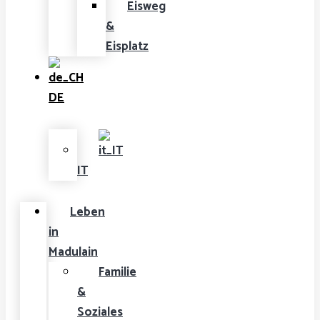
Eisweg
&
Eisplatz
DE
IT
Leben
in
Madulain
Familie
&
Soziales