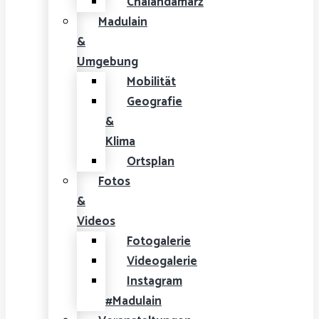
Chalandamarz
Madulain
&
Umgebung
Mobilität
Geografie
&
Klima
Ortsplan
Fotos
&
Videos
Fotogalerie
Videogalerie
Instagram
#Madulain