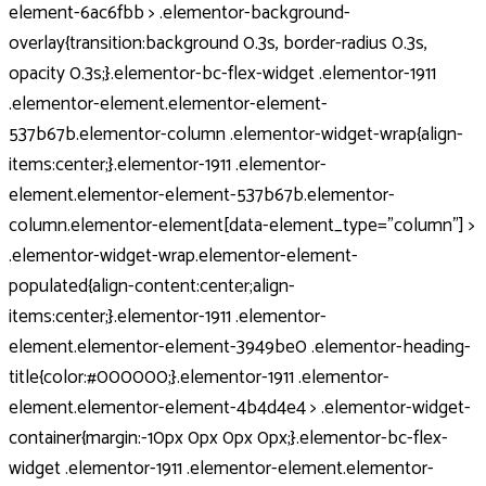
element-6ac6fbb > .elementor-background-
overlay{transition:background 0.3s, border-radius 0.3s,
opacity 0.3s;}.elementor-bc-flex-widget .elementor-1911
.elementor-element.elementor-element-
537b67b.elementor-column .elementor-widget-wrap{align-
items:center;}.elementor-1911 .elementor-
element.elementor-element-537b67b.elementor-
column.elementor-element[data-element_type="column"] >
.elementor-widget-wrap.elementor-element-
populated{align-content:center;align-
items:center;}.elementor-1911 .elementor-
element.elementor-element-3949be0 .elementor-heading-
title{color:#000000;}.elementor-1911 .elementor-
element.elementor-element-4b4d4e4 > .elementor-widget-
container{margin:-10px 0px 0px 0px;}.elementor-bc-flex-
widget .elementor-1911 .elementor-element.elementor-