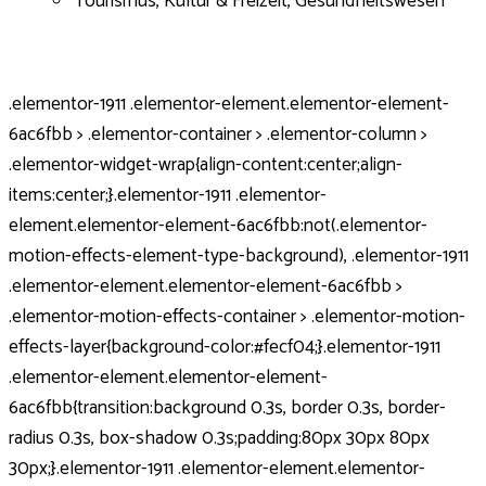
Tourismus, Kultur & Freizeit, Gesundheitswesen
.elementor-1911 .elementor-element.elementor-element-
6ac6fbb > .elementor-container > .elementor-column >
.elementor-widget-wrap{align-content:center;align-
items:center;}.elementor-1911 .elementor-
element.elementor-element-6ac6fbb:not(.elementor-
motion-effects-element-type-background), .elementor-1911
.elementor-element.elementor-element-6ac6fbb >
.elementor-motion-effects-container > .elementor-motion-
effects-layer{background-color:#fecf04;}.elementor-1911
.elementor-element.elementor-element-
6ac6fbb{transition:background 0.3s, border 0.3s, border-
radius 0.3s, box-shadow 0.3s;padding:80px 30px 80px
30px;}.elementor-1911 .elementor-element.elementor-