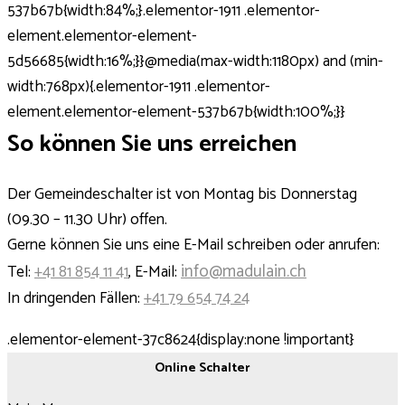
537b67b{width:84%;}.elementor-1911 .elementor-
element.elementor-element-
5d56685{width:16%;}}@media(max-width:1180px) and (min-
width:768px){.elementor-1911 .elementor-
element.elementor-element-537b67b{width:100%;}}
So können Sie uns erreichen
Der Gemeindeschalter ist von Montag bis Donnerstag
(09.30 – 11.30 Uhr) offen.
Gerne können Sie uns eine E-Mail schreiben oder anrufen:
info@madulain.ch
Tel:
+41 81 854 11 41
, E-Mail:
In dringenden Fällen:
+41 79 654 74 24
.elementor-element-37c8624{display:none !important}
Online Schalter